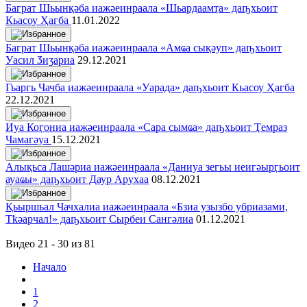
Баграт Шьынқәба иажәеинраала «Шьардаамҭа» даҧхьоит
Кьасоу Ҳагба
11.01.2022
Баграт Шьынқәба иажәеинраала «Амҩа сықәуп» даҧхьоит
Уасил Ӡиӡариа
29.12.2021
Гьаргь Чачба иажәеинраала «Уарада» даҧхьоит Кьасоу Ҳагба
22.12.2021
Иуа Коӷониа иажәеинраала «Сара сымҩа» даҧхьоит Ҭемраз
Чамагәуа
15.12.2021
Алықьса Лашәриа иажәеинраала «Даниуа зегьы иеигәырӷьоит
ауаҩы» даҧхьоит Даур Арухаа
08.12.2021
Қьыршьал Чачхалиа иажәеинраала «Бзиа узызбо убриазами,
Тҟәарчал!» даҧхьоит Сырбеи Сангәлиа
01.12.2021
Видео 21 - 30 из 81
Начало
1
2