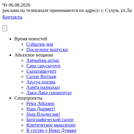
Чт 06.08.2026
реклама на телеканале принимаются по адресу: г. Сухум, ул.Лако
Контакты
Время новостей
События дня
Последние выпуски
Абхазское вещание
Амчыбжь ахҭыс
Сара саҧсыуоуп
Сыхьҭашьуеит
Салон Витраж
Аҧсуа поезиа
Аамҭа иалнахыз
Лакә-Лакә сышнеиуаз
Спецпроекты
Реки Абхазии
Наш Дырмит!
Наш Владислав!
Биографический салон
Критическое мышление
В гостях у Вики Думава