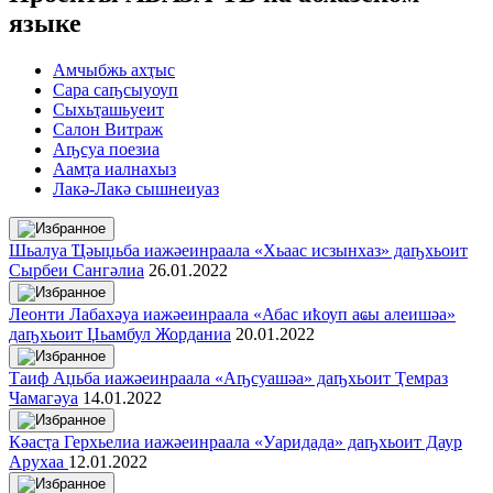
языке
Амчыбжь ахҭыс
Сара саҧсыуоуп
Сыхьҭашьуеит
Салон Витраж
Аҧсуа поезиа
Аамҭа иалнахыз
Лакә-Лакә сышнеиуаз
Шьалуа Ҵәыџьба иажәеинраала «Хьаас исзынхаз» даҧхьоит
Сырбеи Сангәлиа
26.01.2022
Леонти Лабахәуа иажәеинраала «Абас иҟоуп аҩы алеишәа»
даҧхьоит Џьамбул Жорданиа
20.01.2022
Таиф Аџьба иажәеинраала «Аҧсуашәа» даҧхьоит Ҭемраз
Чамагәуа
14.01.2022
Кәасҭа Герхьелиа иажәеинраала «Уаридада» даҧхьоит Даур
Арухаа
12.01.2022