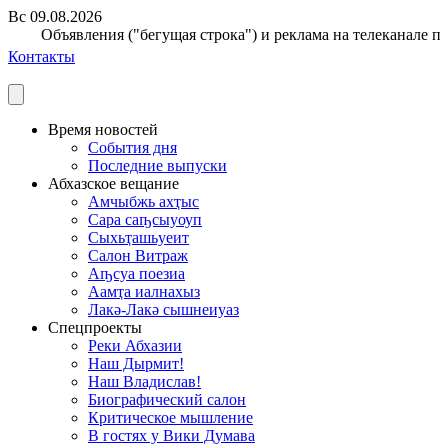
Вс 09.08.2026
Объявления ("бегущая строка") и реклама на телеканале при
Контакты
Время новостей
События дня
Последние выпуски
Абхазское вещание
Амчыбжь ахҭыс
Сара саҧсыуоуп
Сыхьҭашьуеит
Салон Витраж
Аҧсуа поезиа
Аамҭа иалнахыз
Лакә-Лакә сышнеиуаз
Спецпроекты
Реки Абхазии
Наш Дырмит!
Наш Владислав!
Биографический салон
Критическое мышление
В гостях у Вики Думава