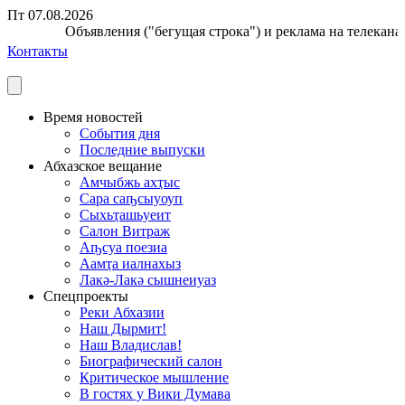
Пт 07.08.2026
Объявления ("бегущая строка") и реклама на телеканале
Контакты
Время новостей
События дня
Последние выпуски
Абхазское вещание
Амчыбжь ахҭыс
Сара саҧсыуоуп
Сыхьҭашьуеит
Салон Витраж
Аҧсуа поезиа
Аамҭа иалнахыз
Лакә-Лакә сышнеиуаз
Спецпроекты
Реки Абхазии
Наш Дырмит!
Наш Владислав!
Биографический салон
Критическое мышление
В гостях у Вики Думава