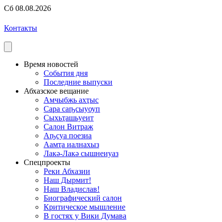
Сб 08.08.2026
Контакты
Время новостей
События дня
Последние выпуски
Абхазское вещание
Амчыбжь ахҭыс
Сара саҧсыуоуп
Сыхьҭашьуеит
Салон Витраж
Аҧсуа поезиа
Аамҭа иалнахыз
Лакә-Лакә сышнеиуаз
Спецпроекты
Реки Абхазии
Наш Дырмит!
Наш Владислав!
Биографический салон
Критическое мышление
В гостях у Вики Думава