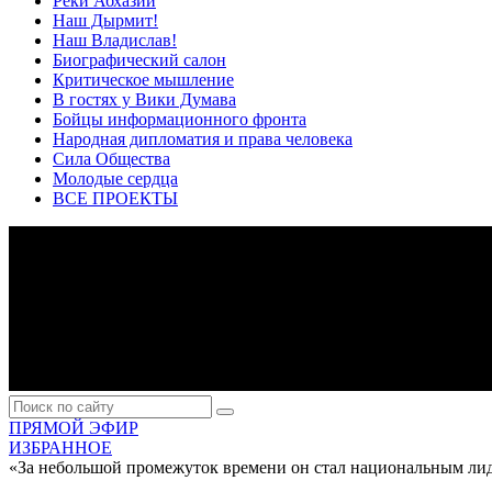
Реки Абхазии
Наш Дырмит!
Наш Владислав!
Биографический салон
Критическое мышление
В гостях у Вики Думава
Бойцы информационного фронта
Народная дипломатия и права человека
Сила Общества
Молодые сердца
ВСЕ ПРОЕКТЫ
ПРЯМОЙ ЭФИР
ИЗБРАННОЕ
«За небольшой промежуток времени он стал национальным лид