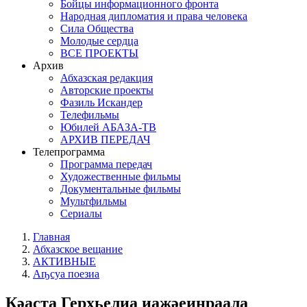
Бойцы информационного фронта
Народная дипломатия и права человека
Сила Общества
Молодые сердца
ВСЕ ПРОЕКТЫ
Архив
Абхазская редакция
Авторские проекты
Фазиль Искандер
Телефильмы
Юбилей АБАЗА-ТВ
АРХИВ ПЕРЕДАЧ
Телепрограмма
Программа передач
Художественные фильмы
Документальные фильмы
Мультфильмы
Сериалы
Главная
Абхазское вещание
АКТИВНЫЕ
Аҧсуа поезиа
Кәасҭа Герхьелиа иажәеинраала