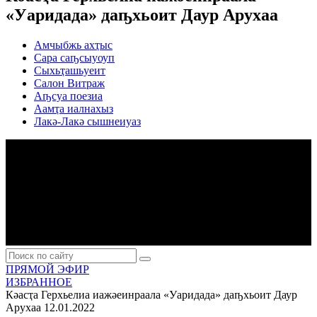
«Уаридада» даҧхьоит Даур Арухаа
Амчыбжь ахҭыс
Сара саҧсыуоуп
Сыхьҭашьуеит
Салон Витраж
Аҧсуа поезиа
Аамҭа иалнахыз
Лакә-Лакә сышнеиуаз
ПРЯМОЙ ЭФИР
ИЗБРАННОЕ
Кәасҭа Герхьелиа иажәеинраала «Уаридада» даҧхьоит Даур
Арухаа
12.01.2022