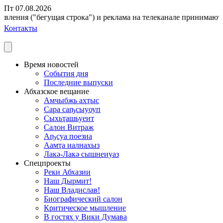
Пт 07.08.2026
вления ("бегущая строка") и реклама на телеканале принимаются 
Контакты
Время новостей
События дня
Последние выпуски
Абхазское вещание
Амчыбжь ахҭыс
Сара саҧсыуоуп
Сыхьҭашьуеит
Салон Витраж
Аҧсуа поезиа
Аамҭа иалнахыз
Лакә-Лакә сышнеиуаз
Спецпроекты
Реки Абхазии
Наш Дырмит!
Наш Владислав!
Биографический салон
Критическое мышление
В гостях у Вики Думава