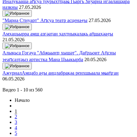
Иналукааша аԥсуа ҭоурыхҭҵааҩ Гьаргь Ӡиӡариа игәалашәара
иазкны
27.05.2026
"Мариа Стиуарт" Аԥсуа театр асценаҿы
27.05.2026
Амҳаџьырра амш азгәаҭан ҳаҳҭнықалақь аԥшаҳәаҿы
21.05.2026
Алықьса Гогәуа "Абжьынҵ хышәҭ". Даԥхьоит Аԥсны
зҽаԥсазтәыз артистка Маиа Џьыкырба
20.05.2026
АжурналАмцабз аҿы аицлабрақәа реихшьаала мҩаԥган
06.05.2026
Видео 1 - 10 из 560
Начало
1
2
3
4
5