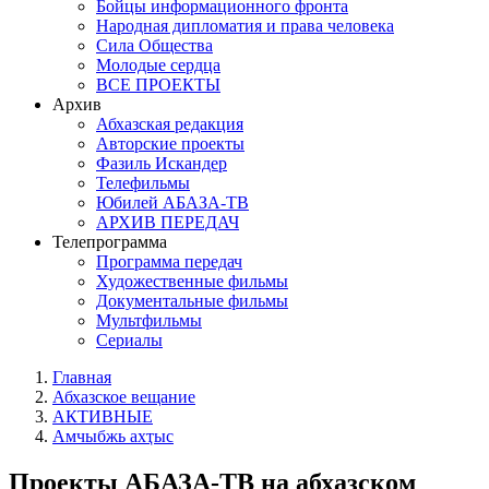
Бойцы информационного фронта
Народная дипломатия и права человека
Сила Общества
Молодые сердца
ВСЕ ПРОЕКТЫ
Архив
Абхазская редакция
Авторские проекты
Фазиль Искандер
Телефильмы
Юбилей АБАЗА-ТВ
АРХИВ ПЕРЕДАЧ
Телепрограмма
Программа передач
Художественные фильмы
Документальные фильмы
Мультфильмы
Сериалы
Главная
Абхазское вещание
АКТИВНЫЕ
Амчыбжь ахҭыс
Проекты АБАЗА-ТВ на абхазском