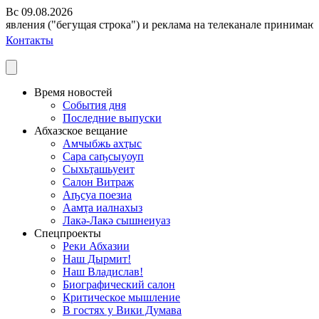
Вс 09.08.2026
вления ("бегущая строка") и реклама на телеканале принимаются 
Контакты
Время новостей
События дня
Последние выпуски
Абхазское вещание
Амчыбжь ахҭыс
Сара саҧсыуоуп
Сыхьҭашьуеит
Салон Витраж
Аҧсуа поезиа
Аамҭа иалнахыз
Лакә-Лакә сышнеиуаз
Спецпроекты
Реки Абхазии
Наш Дырмит!
Наш Владислав!
Биографический салон
Критическое мышление
В гостях у Вики Думава