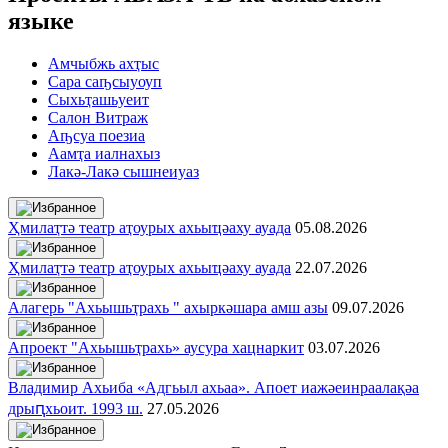
языке
Амчыбжь ахҭыс
Сара саҧсыуоуп
Сыхьҭашьуеит
Салон Витраж
Аҧсуа поезиа
Аамҭа иалнахыз
Лакә-Лакә сышнеиуаз
Ҳмилаҭтә театр аҭоурых ахьыҵәаху ауада
05.08.2026
Ҳмилаҭтә театр аҭоурых ахьыҵәаху ауада
22.07.2026
Алагерь "Ахьышьҭрахь " ахыркәшара амш азы
09.07.2026
Апроект "Ахьышьҭрахь» аусура хацнаркит
03.07.2026
Владимир Ахьиба «Адгьыл ахьаа». Апоет иажәеинраалақәа
дрыԥхьоит. 1993 ш.
27.05.2026