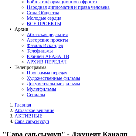
Бойцы информационного фронта
Народная дипломатия и права человека
Сила Общества
Молодые сердца
ВСЕ ПРОЕКТЫ
Архив
Абхазская редакция
Авторские проекты
Фазиль Искандер
Телефильмы
Юбилей АБАЗА-ТВ
АРХИВ ПЕРЕДАЧ
Телепрограмма
Программа передач
Художественные фильмы
Документальные фильмы
Мультфильмы
Сериалы
Главная
Абхазское вещание
АКТИВНЫЕ
Сара саҧсыуоуп
"Сара саҧсыуоуп" - Джунеит Каиалп