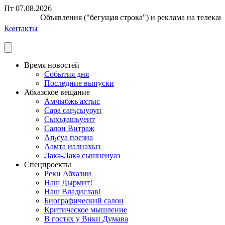
Пт 07.08.2026
Объявления ("бегущая строка") и реклама на телекана
Контакты
Время новостей
События дня
Последние выпуски
Абхазское вещание
Амчыбжь ахҭыс
Сара саҧсыуоуп
Сыхьҭашьуеит
Салон Витраж
Аҧсуа поезиа
Аамҭа иалнахыз
Лакә-Лакә сышнеиуаз
Спецпроекты
Реки Абхазии
Наш Дырмит!
Наш Владислав!
Биографический салон
Критическое мышление
В гостях у Вики Думава