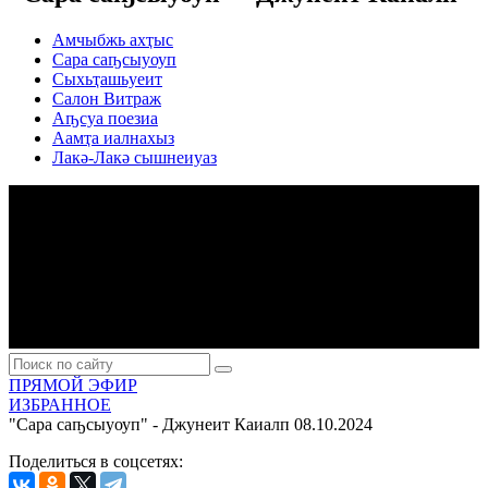
Амчыбжь ахҭыс
Сара саҧсыуоуп
Сыхьҭашьуеит
Салон Витраж
Аҧсуа поезиа
Аамҭа иалнахыз
Лакә-Лакә сышнеиуаз
ПРЯМОЙ ЭФИР
ИЗБРАННОЕ
"Сара саҧсыуоуп" - Джунеит Каиалп
08.10.2024
Поделиться в соцсетях: