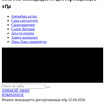
хԥа
Амчыбжь ахҭыс
Сара саҧсыуоуп
Сыхьҭашьуеит
Салон Витраж
Аҧсуа поезиа
Аамҭа иалнахыз
Лакә-Лакә сышнеиуаз
ПРЯМОЙ ЭФИР
ИЗБРАННОЕ
Ихьчоп акандидаттә диссертациақәа хԥа
22.04.2026