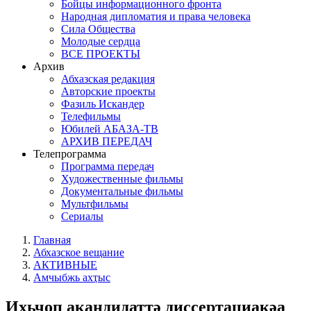
Бойцы информационного фронта
Народная дипломатия и права человека
Сила Общества
Молодые сердца
ВСЕ ПРОЕКТЫ
Архив
Абхазская редакция
Авторские проекты
Фазиль Искандер
Телефильмы
Юбилей АБАЗА-ТВ
АРХИВ ПЕРЕДАЧ
Телепрограмма
Программа передач
Художественные фильмы
Документальные фильмы
Мультфильмы
Сериалы
Главная
Абхазское вещание
АКТИВНЫЕ
Амчыбжь ахҭыс
Ихьчоп акандидаттә диссертациақәа