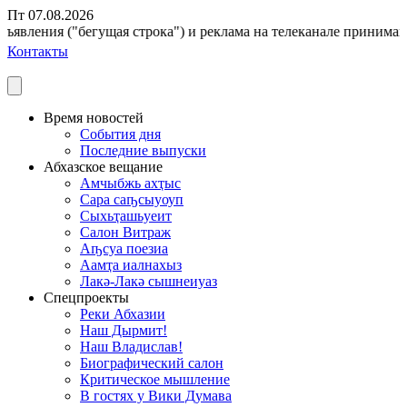
Пт 07.08.2026
ъявления ("бегущая строка") и реклама на телеканале принимаются
Контакты
Время новостей
События дня
Последние выпуски
Абхазское вещание
Амчыбжь ахҭыс
Сара саҧсыуоуп
Сыхьҭашьуеит
Салон Витраж
Аҧсуа поезиа
Аамҭа иалнахыз
Лакә-Лакә сышнеиуаз
Спецпроекты
Реки Абхазии
Наш Дырмит!
Наш Владислав!
Биографический салон
Критическое мышление
В гостях у Вики Думава