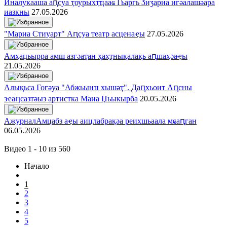
Иналукааша аԥсуа ҭоурыхҭҵааҩ Гьаргь Ӡиӡариа игәалашәара
иазкны
27.05.2026
"Мариа Стиуарт" Аԥсуа театр асценаҿы
27.05.2026
Амҳаџьырра амш азгәаҭан ҳаҳҭнықалақь аԥшаҳәаҿы
21.05.2026
Алықьса Гогәуа "Абжьынҵ хышәҭ". Даԥхьоит Аԥсны
зҽаԥсазтәыз артистка Маиа Џьыкырба
20.05.2026
АжурналАмцабз аҿы аицлабрақәа реихшьаала мҩаԥган
06.05.2026
Видео 1 - 10 из 560
Начало
1
2
3
4
5