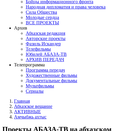
Бойцы информационного фронта
Народная дипломатия и права человека
Сила Общества
Молодые сердца
ВСЕ ПРОЕКТЫ
Архив
Абхазская редакция
Авторские проекты
Фазиль Искандер
Телефильмы
Юбилей АБАЗА-ТВ
АРХИВ ПЕРЕДАЧ
Телепрограмма
Программа передач
Художественные фильмы
Документальные фильмы
Мультфильмы
Сериалы
Главная
Абхазское вещание
АКТИВНЫЕ
Амчыбжь ахҭыс
Проекты АБАЗА-ТВ на абхазском