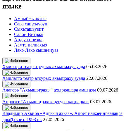
языке
Амчыбжь ахҭыс
Сара саҧсыуоуп
Сыхьҭашьуеит
Салон Витраж
Аҧсуа поезиа
Аамҭа иалнахыз
Лакә-Лакә сышнеиуаз
Ҳмилаҭтә театр аҭоурых ахьыҵәаху ауада
05.08.2026
Ҳмилаҭтә театр аҭоурых ахьыҵәаху ауада
22.07.2026
Алагерь "Ахьышьҭрахь " ахыркәшара амш азы
09.07.2026
Апроект "Ахьышьҭрахь» аусура хацнаркит
03.07.2026
Владимир Ахьиба «Адгьыл ахьаа». Апоет иажәеинраалақәа
дрыԥхьоит. 1993 ш.
27.05.2026