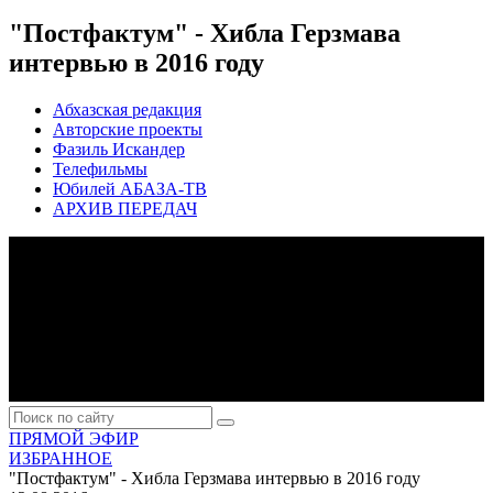
"Постфактум" - Хибла Герзмава
интервью в 2016 году
Абхазская редакция
Авторские проекты
Фазиль Искандер
Телефильмы
Юбилей АБАЗА-ТВ
АРХИВ ПЕРЕДАЧ
ПРЯМОЙ ЭФИР
ИЗБРАННОЕ
"Постфактум" - Хибла Герзмава интервью в 2016 году