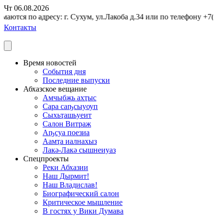
Чт 06.08.2026
ются по адресу: г. Сухум, ул.Лакоба д.34 или по телефону +7(94
Контакты
Время новостей
События дня
Последние выпуски
Абхазское вещание
Амчыбжь ахҭыс
Сара саҧсыуоуп
Сыхьҭашьуеит
Салон Витраж
Аҧсуа поезиа
Аамҭа иалнахыз
Лакә-Лакә сышнеиуаз
Спецпроекты
Реки Абхазии
Наш Дырмит!
Наш Владислав!
Биографический салон
Критическое мышление
В гостях у Вики Думава