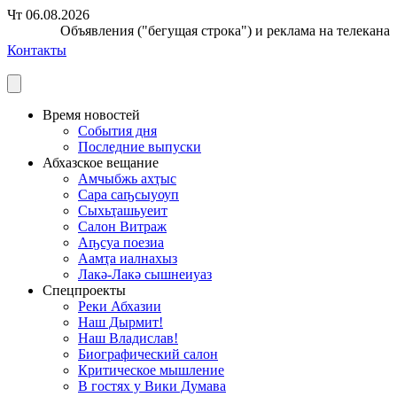
Чт 06.08.2026
Объявления ("бегущая строка") и реклама на телеканале
Контакты
Время новостей
События дня
Последние выпуски
Абхазское вещание
Амчыбжь ахҭыс
Сара саҧсыуоуп
Сыхьҭашьуеит
Салон Витраж
Аҧсуа поезиа
Аамҭа иалнахыз
Лакә-Лакә сышнеиуаз
Спецпроекты
Реки Абхазии
Наш Дырмит!
Наш Владислав!
Биографический салон
Критическое мышление
В гостях у Вики Думава