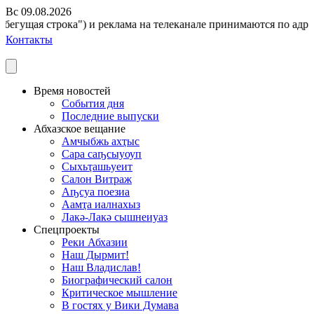
Вс 09.08.2026
бегущая строка") и реклама на телеканале принимаются по адресу:
Контакты
Время новостей
События дня
Последние выпуски
Абхазское вещание
Амчыбжь ахҭыс
Сара саҧсыуоуп
Сыхьҭашьуеит
Салон Витраж
Аҧсуа поезиа
Аамҭа иалнахыз
Лакә-Лакә сышнеиуаз
Спецпроекты
Реки Абхазии
Наш Дырмит!
Наш Владислав!
Биографический салон
Критическое мышление
В гостях у Вики Думава