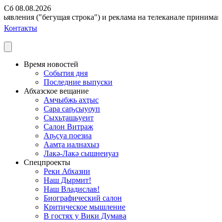
Сб 08.08.2026
ъявления ("бегущая строка") и реклама на телеканале принимаются
Контакты
Время новостей
События дня
Последние выпуски
Абхазское вещание
Амчыбжь ахҭыс
Сара саҧсыуоуп
Сыхьҭашьуеит
Салон Витраж
Аҧсуа поезиа
Аамҭа иалнахыз
Лакә-Лакә сышнеиуаз
Спецпроекты
Реки Абхазии
Наш Дырмит!
Наш Владислав!
Биографический салон
Критическое мышление
В гостях у Вики Думава