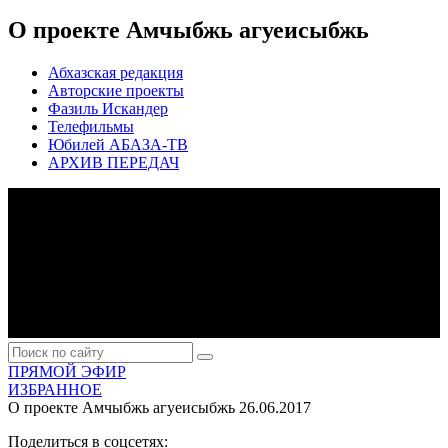
О проекте Амчыбжь агуеисыбжь
Абхазская редакция
Авторские проекты
Фазиль Искандер
Телефильмы
Юбилей АБАЗА-ТВ
АРХИВ ПЕРЕДАЧ
ПРЯМОЙ ЭФИР
ИЗБРАННОЕ
О проекте Амчыбжь агуеисыбжь
26.06.2017
Поделиться в соцсетях: