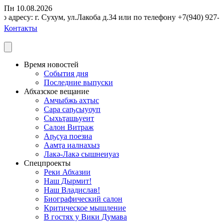
Пн 10.08.2026
адресу: г. Сухум, ул.Лакоба д.34 или по телефону +7(940) 927-1
Контакты
Время новостей
События дня
Последние выпуски
Абхазское вещание
Амчыбжь ахҭыс
Сара саҧсыуоуп
Сыхьҭашьуеит
Салон Витраж
Аҧсуа поезиа
Аамҭа иалнахыз
Лакә-Лакә сышнеиуаз
Спецпроекты
Реки Абхазии
Наш Дырмит!
Наш Владислав!
Биографический салон
Критическое мышление
В гостях у Вики Думава