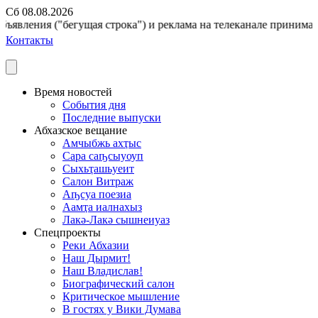
Сб 08.08.2026
ъявления ("бегущая строка") и реклама на телеканале принимаютс
Контакты
Время новостей
События дня
Последние выпуски
Абхазское вещание
Амчыбжь ахҭыс
Сара саҧсыуоуп
Сыхьҭашьуеит
Салон Витраж
Аҧсуа поезиа
Аамҭа иалнахыз
Лакә-Лакә сышнеиуаз
Спецпроекты
Реки Абхазии
Наш Дырмит!
Наш Владислав!
Биографический салон
Критическое мышление
В гостях у Вики Думава