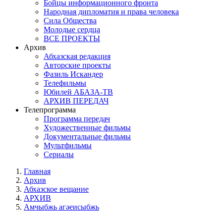
Бойцы информационного фронта
Народная дипломатия и права человека
Сила Общества
Молодые сердца
ВСЕ ПРОЕКТЫ
Архив
Абхазская редакция
Авторские проекты
Фазиль Искандер
Телефильмы
Юбилей АБАЗА-ТВ
АРХИВ ПЕРЕДАЧ
Телепрограмма
Программа передач
Художественные фильмы
Документальные фильмы
Мультфильмы
Сериалы
Главная
Архив
Абхазское вещание
АРХИВ
Амчыбжь агәеисыбжь