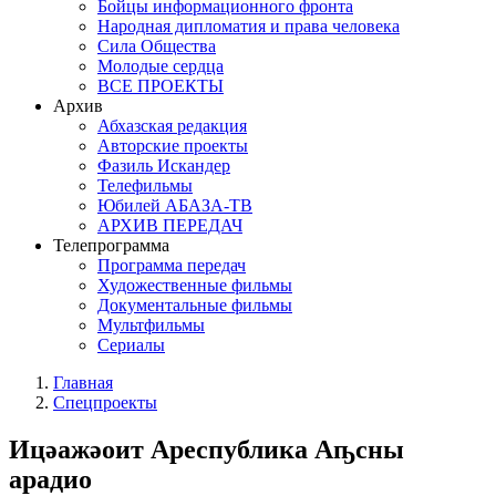
Бойцы информационного фронта
Народная дипломатия и права человека
Сила Общества
Молодые сердца
ВСЕ ПРОЕКТЫ
Архив
Абхазская редакция
Авторские проекты
Фазиль Искандер
Телефильмы
Юбилей АБАЗА-ТВ
АРХИВ ПЕРЕДАЧ
Телепрограмма
Программа передач
Художественные фильмы
Документальные фильмы
Мультфильмы
Сериалы
Главная
Спецпроекты
Ицәажәоит Ареспублика Аҧсны
арадио