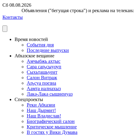
Сб 08.08.2026
Объявления ("бегущая строка") и реклама на телеканале
Контакты
Время новостей
События дня
Последние выпуски
Абхазское вещание
Амчыбжь ахҭыс
Сара саҧсыуоуп
Сыхьҭашьуеит
Салон Витраж
Аҧсуа поезиа
Аамҭа иалнахыз
Лакә-Лакә сышнеиуаз
Спецпроекты
Реки Абхазии
Наш Дырмит!
Наш Владислав!
Биографический салон
Критическое мышление
В гостях у Вики Думава