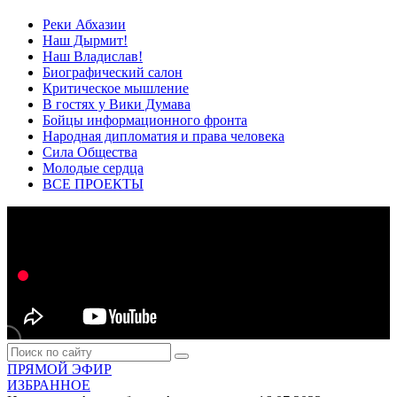
Реки Абхазии
Наш Дырмит!
Наш Владислав!
Биографический салон
Критическое мышление
В гостях у Вики Думава
Бойцы информационного фронта
Народная дипломатия и права человека
Сила Общества
Молодые сердца
ВСЕ ПРОЕКТЫ
ПРЯМОЙ ЭФИР
ИЗБРАННОЕ