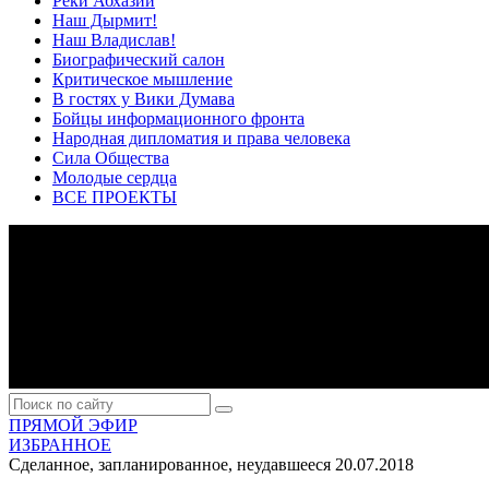
Реки Абхазии
Наш Дырмит!
Наш Владислав!
Биографический салон
Критическое мышление
В гостях у Вики Думава
Бойцы информационного фронта
Народная дипломатия и права человека
Сила Общества
Молодые сердца
ВСЕ ПРОЕКТЫ
ПРЯМОЙ ЭФИР
ИЗБРАННОЕ
Сделанное, запланированное, неудавшееся
20.07.2018