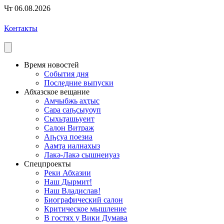
Чт 06.08.2026
Контакты
Время новостей
События дня
Последние выпуски
Абхазское вещание
Амчыбжь ахҭыс
Сара саҧсыуоуп
Сыхьҭашьуеит
Салон Витраж
Аҧсуа поезиа
Аамҭа иалнахыз
Лакә-Лакә сышнеиуаз
Спецпроекты
Реки Абхазии
Наш Дырмит!
Наш Владислав!
Биографический салон
Критическое мышление
В гостях у Вики Думава