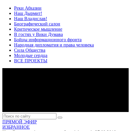
Реки Абхазии
Наш Дырмит!
Наш Владислав!
Биографический салон
Критическое мышление
В гостях у Вики Думава
Бойцы информационного фронта
Народная дипломатия и права человека
Сила Общества
Молодые сердца
ВСЕ ПРОЕКТЫ
ПРЯМОЙ ЭФИР
ИЗБРАННОЕ