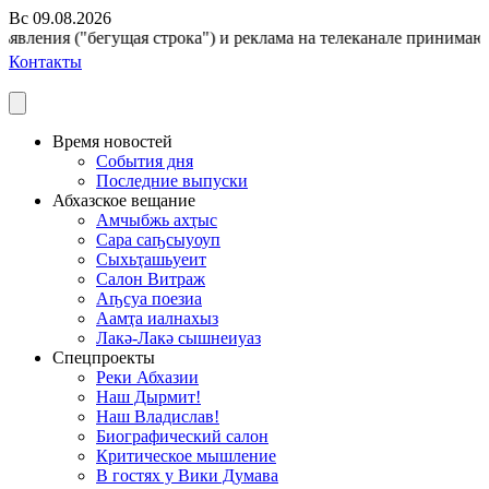
Вс 09.08.2026
явления ("бегущая строка") и реклама на телеканале принимаются 
Контакты
Время новостей
События дня
Последние выпуски
Абхазское вещание
Амчыбжь ахҭыс
Сара саҧсыуоуп
Сыхьҭашьуеит
Салон Витраж
Аҧсуа поезиа
Аамҭа иалнахыз
Лакә-Лакә сышнеиуаз
Спецпроекты
Реки Абхазии
Наш Дырмит!
Наш Владислав!
Биографический салон
Критическое мышление
В гостях у Вики Думава