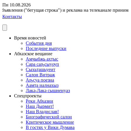
Пн 10.08.2026
бъявления ("бегущая строка") и реклама на телеканале принимаютс
Контакты
Время новостей
События дня
Последние выпуски
Абхазское вещание
Амчыбжь ахҭыс
Сара саҧсыуоуп
Сыхьҭашьуеит
Салон Витраж
Аҧсуа поезиа
Аамҭа иалнахыз
Лакә-Лакә сышнеиуаз
Спецпроекты
Реки Абхазии
Наш Дырмит!
Наш Владислав!
Биографический салон
Критическое мышление
В гостях у Вики Думава