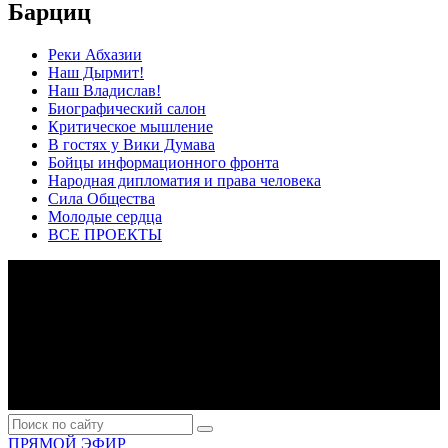
Барциц
Реки Абхазии
Наш Дырмит!
Наш Владислав!
Биографический салон
Критическое мышление
В гостях у Вики Думава
Бойцы информационного фронта
Народная дипломатия и права человека
Сила Общества
Молодые сердца
ВСЕ ПРОЕКТЫ
ПРЯМОЙ ЭФИР