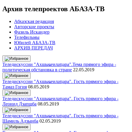
Архив телепроектов АБАЗА-ТВ
Абхазская редакция
Авторские проекты
Фазиль Искандер
Телефильмы
Юбилей АБАЗА-ТВ
АРХИВ ПЕРЕДАЧ
Теледискуссии "Ахшыҩеилаҵара".Тема прямого эфира -
политическая обстановка в стране
22.05.2019
Теледискуссии "Ахшыҩеилаҵара". Гость прямого эфира -
Тамаз Гогия
08.05.2019
Теледискуссии "Ахшыҩеилаҵара". Гость прямого эфира -
Леонид Дзапшба
08.05.2019
Теледискуссии "Ахшыҩеилаҵара". Гость прямого эфира -
Шамиль Адзынба
02.05.2019