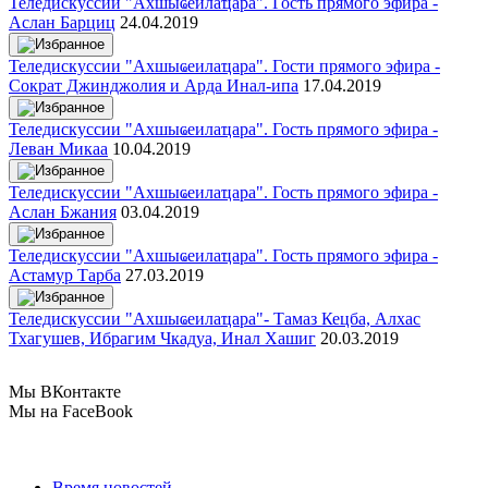
Теледискуссии "Ахшыҩеилаҵара". Гость прямого эфира -
Аслан Барциц
24.04.2019
Теледискуссии "Ахшыҩеилаҵара". Гости прямого эфира -
Сократ Джинджолия и Арда Инал-ипа
17.04.2019
Теледискуссии "Ахшыҩеилаҵара". Гость прямого эфира -
Леван Микаа
10.04.2019
Теледискуссии "Ахшыҩеилаҵара". Гость прямого эфира -
Аслан Бжания
03.04.2019
Теледискуссии "Ахшыҩеилаҵара". Гость прямого эфира -
Астамур Тарба
27.03.2019
Теледискуссии "Ахшыҩеилаҵара"- Тамаз Кецба, Алхас
Тхагушев, Ибрагим Чкадуа, Инал Хашиг
20.03.2019
Мы ВКонтакте
Мы на FaceBook
Время новостей