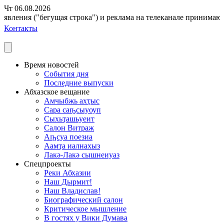
Чт 06.08.2026
вления ("бегущая строка") и реклама на телеканале принимаются 
Контакты
Время новостей
События дня
Последние выпуски
Абхазское вещание
Амчыбжь ахҭыс
Сара саҧсыуоуп
Сыхьҭашьуеит
Салон Витраж
Аҧсуа поезиа
Аамҭа иалнахыз
Лакә-Лакә сышнеиуаз
Спецпроекты
Реки Абхазии
Наш Дырмит!
Наш Владислав!
Биографический салон
Критическое мышление
В гостях у Вики Думава