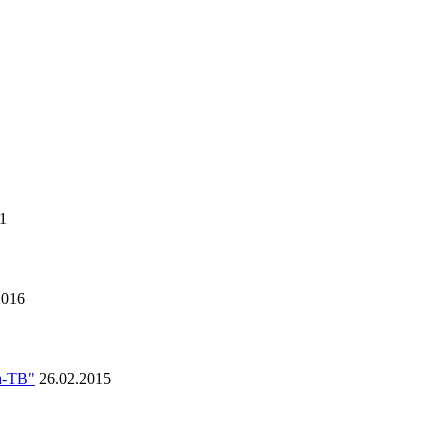
1
2016
а-ТВ"
26.02.2015