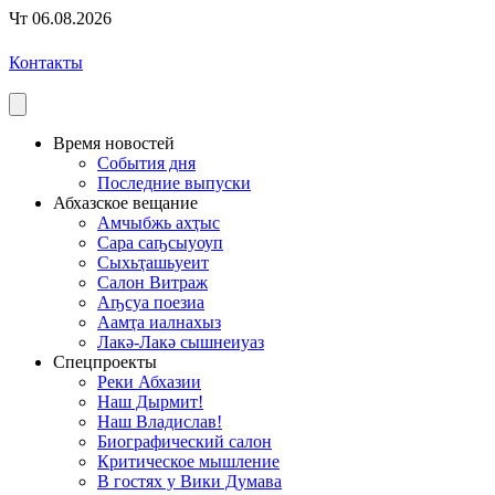
Чт 06.08.2026
Контакты
Время новостей
События дня
Последние выпуски
Абхазское вещание
Амчыбжь ахҭыс
Сара саҧсыуоуп
Сыхьҭашьуеит
Салон Витраж
Аҧсуа поезиа
Аамҭа иалнахыз
Лакә-Лакә сышнеиуаз
Спецпроекты
Реки Абхазии
Наш Дырмит!
Наш Владислав!
Биографический салон
Критическое мышление
В гостях у Вики Думава