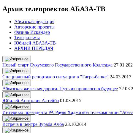
Архив телепроектов АБАЗА-ТВ
Абхазская редакция
Авторские проекты
Фазиль Искандер
Телефильмы
Юбилей АБАЗА-ТВ
АРХИВ ПЕРЕДАЧ
Новый старт Сухумского Государственного Колледжа
27.01.202
Специальный репортаж о ситуации в "Гагра-банке"
24.03.2017
Абхазская железная дорога. Путь из прошлого в будущее
22.03.
Юбилей Анатолия Алтейба
01.03.2015
Интервью президента РА Рауля Хаджимба телекомпании "Абаз
Встреча в центре Зураба Ачба
23.10.2014